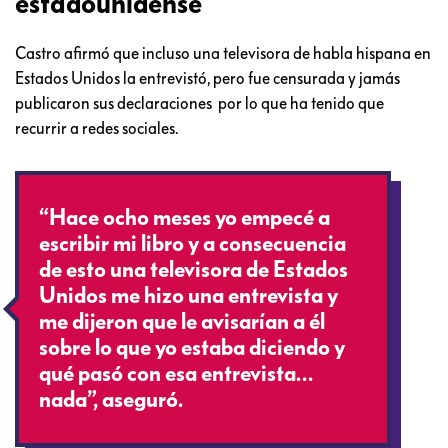
estadounidense
Castro afirmó que incluso una televisora de habla hispana en
Estados Unidos la entrevistó, pero fue censurada y jamás
publicaron sus declaraciones por lo que ha tenido que
recurrir a redes sociales.
“Hace ocho meses yo empecé a
escribir mi libro y a consecuencia
de esto una televisora de Estados
Unidos me hizo una entrevista y
me dijeron que le avisarían a él
sobre lo que yo estaba diciendo y
qué pasó con esa entrevista…
nada”, aseguró.