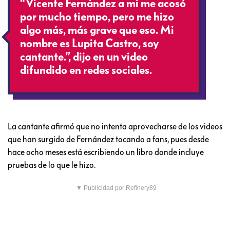
“Vicente Fernández a mi me acosó
por mucho tiempo, pero me hizo
algo más, más grave que eso. Mi
nombre es Lupita Castro, soy
cantante.”, dijo en un video
difundido en redes sociales.
La cantante afirmó que no intenta aprovecharse de los videos
que han surgido de Fernández tocando a fans, pues desde
hace ocho meses está escribiendo un libro donde incluye
pruebas de lo que le hizo.
▼ Publicidad por Refinery89