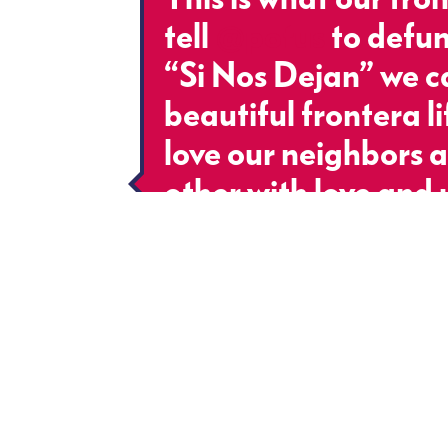
tell
@potus
to defun
“Si Nos Dejan” we ca
beautiful frontera l
love our neighbors 
other with love and 
division.
#NotAnoth
pic.twitter.com/0
— Robie Flores (@R
2021