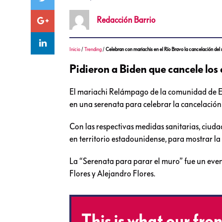
Redacción
Barrio
Inicio
/
Trending
/
Celebran con mariachis en el Río Bravo la cancelación del 
Pidieron a Biden que cancele los
El mariachi Relámpago de la comunidad de Eag
en una serenata para celebrar la cancelació
Con las respectivas medidas sanitarias, ciuda
en territorio estadounidense, para mostrar l
La “Serenata para parar el muro” fue un eve
Flores y Alejandro Flores.
This is what our fro