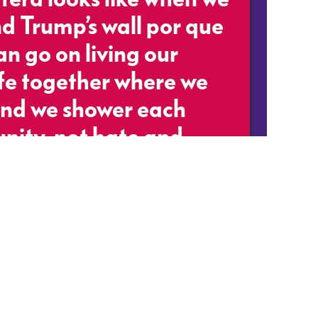
d Trump’s wall por que
n go on living our
ife together where we
and we shower each
unity, not hate and
erFoot
0NNFpiRs0
obieFlores)
January 25,