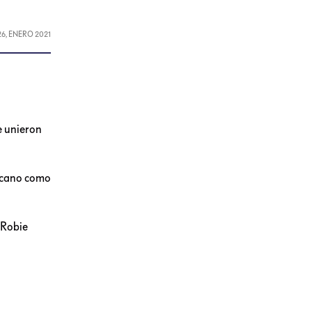
26, ENERO 2021
e unieron
xicano como
 Robie