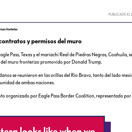
PUBLICADO EL
muro fronterizo
 contratos y permisos del muro
le Pass, Texas y el mariachi Real de Piedras Negras, Coahuila, s
n del muro fronterizo promovido por Donald Trump.
danos se reunieron en las orillas del Río Bravo, tanto del lado me
a unidad de ambas naciones.
nto organizado por Eagle Pass Border Coalition, representado por
ntera looks like when we