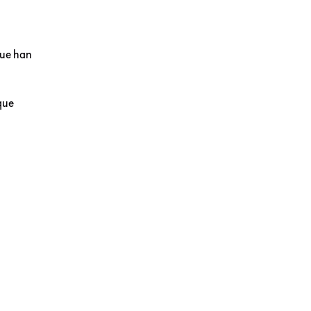
que han
que