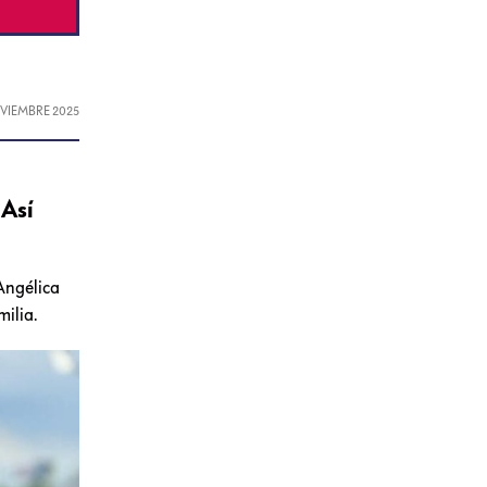
OVIEMBRE 2025
 Así
 Angélica
milia.