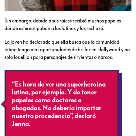
Sin embargo, debido a sus raíces recibió muchos papeles
donde estereotipaban a los latinos y los rechazó.
La joven ha declarado que ella busca que la comunidad
latina tenga más oportunidades de brillar en Hollywood y no
solo los elijan para personajes de sirvientas o narcos.
“Es hora de ver una superheroína
latina, por ejemplo. Y de tener
papeles como doctores o
abogados. No debería importar
nuestra procedencia”, declaró
Jenna.