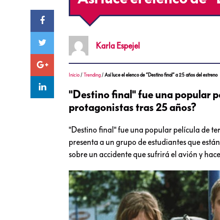
Karla
Espejel
Inicio
/
Trending
/
Así luce el elenco de “Destino final” a 25 años del estreno
"Destino final" fue una popular p
protagonistas tras 25 años?
"Destino final" fue una popular película de te
presenta a un grupo de estudiantes que están
sobre un accidente que sufrirá el avión y hac