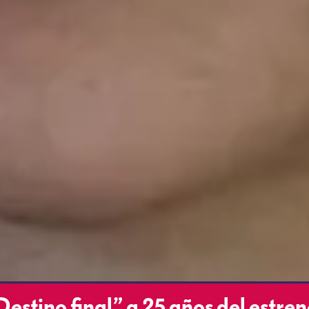
“Destino final” a 25 años del estre