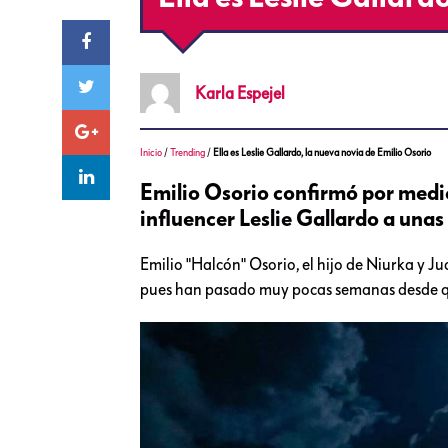
Karla
Espejel
Inicio
/
Trending
/
Ella es Leslie Gallardo, la nueva novia de Emilio Osorio
Emilio Osorio confirmó por medi
influencer Leslie Gallardo a una
Emilio "Halcón" Osorio, el hijo de Niurka y J
pues han pasado muy pocas semanas desde que