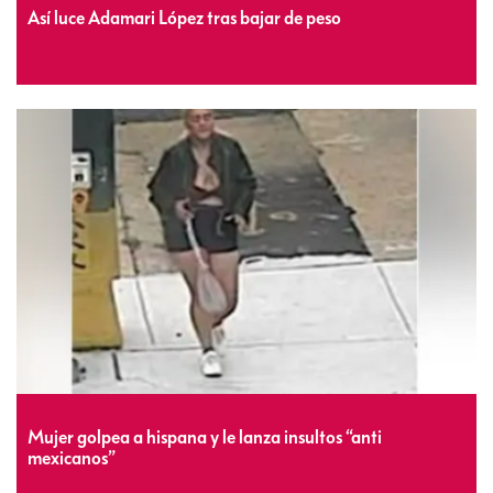
Así luce Adamari López tras bajar de peso
Mujer golpea a hispana y le lanza insultos “anti
mexicanos”