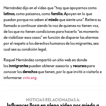
Hernández dijo en el video que “hay que apoyarnos como
latinos
, como paisanos, como
familia. A
poyen en lo que
puedan porque no saben el
miedo
que siente uno”. Reitera su
llamado a continuar siendo la voz de quienes no tienen voz,
de los que no tienen condiciones para hacerlo “es momento
de visibilizar esos casos” en función de disparar las alarmas
por el respeto a los derechos humanos de los migrantes, sea
cual sea su condición legal.
Raquel Hernández compartió un sitio web en donde
los
inmigrantes
pueden obtener asesoría y
recursos
para
conocer los
derechos
que tienen, por lo que invitó a visitarlo e
informarse:
cviic.org.
NOTICIAS RELACIONADAS A:
Influencer llora en pleno video por miedo a