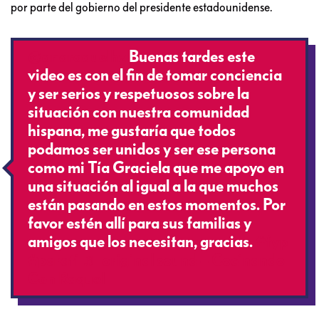
por parte del gobierno del presidente estadounidense.
@anaraquelhz
Buenas tardes este
video es con el fin de tomar conciencia
y ser serios y respetuosos sobre la
situación con nuestra comunidad
hispana, me gustaría que todos
podamos ser unidos y ser ese persona
como mi Tía Graciela que me apoyo en
una situación al igual a la que muchos
están pasando en estos momentos. Por
favor estén allí para sus familias y
amigos que los necesitan, gracias.
#fyp
#parati
♬ original sound – Cocinando
Con Raquel