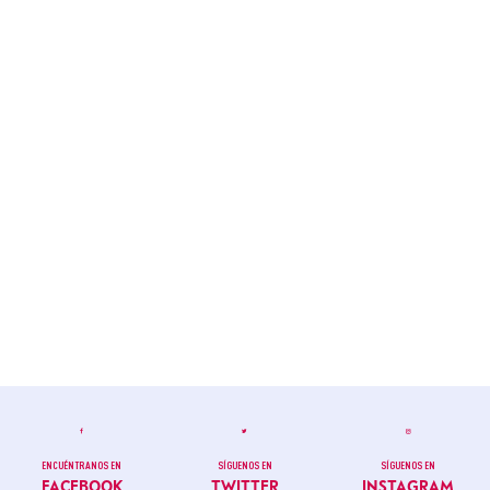
ENCUÉNTRANOS EN
SÍGUENOS EN
SÍGUENOS EN
FACEBOOK
TWITTER
INSTAGRAM