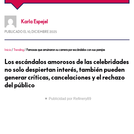
Karla
Espejel
PUBLICADO EL
10, DICIEMBRE 2025
Inicio
/
Trending
/
Famosas que arruinaron su carrera por escándalos con sus parejas
Los escándalos amorosos de las celebridades
no solo despiertan interés, también pueden
generar críticas, cancelaciones y el rechazo
del público
▼ Publicidad por Refinery89