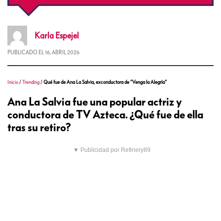
Karla
Espejel
PUBLICADO EL
16, ABRIL 2026
Inicio
/
Trending
/
Qué fue de Ana La Salvia, exconductora de “Venga la Alegría”
Ana La Salvia fue una popular actriz y
conductora de TV Azteca. ¿Qué fue de ella
tras su retiro?
▼ Publicidad por Refinery89