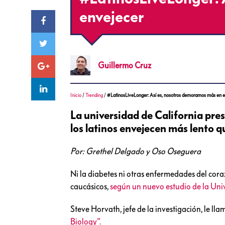
envejecer
Guillermo
Cruz
Inicio
/
Trending
/
#LatinosLiveLonger: Así es, nosotros demoramos más en 
La universidad de California pre
los latinos envejecen más lento q
Por: Grethel Delgado y Oso Oseguera
Ni la diabetes ni otras enfermedades del cora
caucásicos,
según un nuevo estudio de la Uni
Steve Horvath, jefe de la investigación, le lla
Biology”.