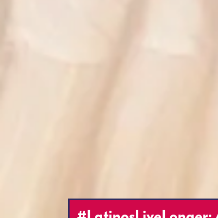
#LatinosLiveLonger: 