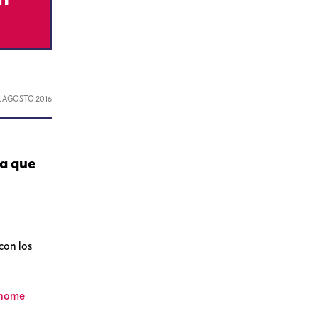
9, AGOSTO 2016
ba que
con los
enome