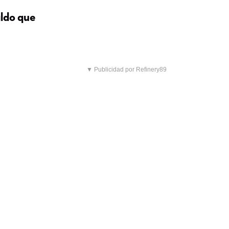
aldo que
▼ Publicidad por Refinery89