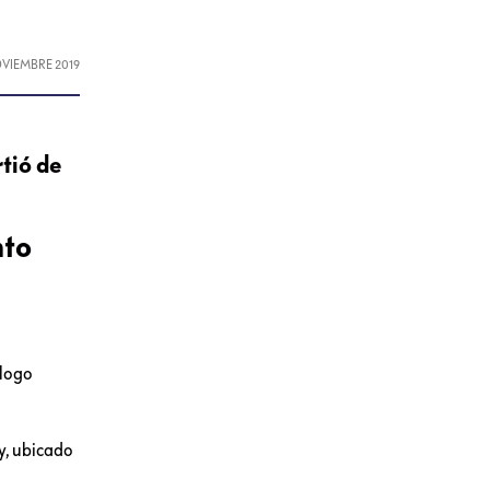
OVIEMBRE 2019
rtió de
nto
ólogo
y, ubicado