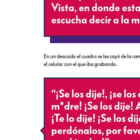
Vista, en donde esta
escucha decir a la m
En un descuido el cuadro se les cayó de la c
el celular con el que iba grabando.
“¡Se los dije!, ¡se los
m*dre! ¡Se los dije!
¡Te lo dije! ¡Se los di
perdónalos, por favo