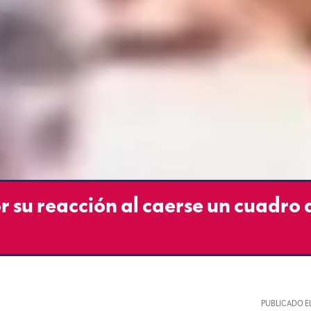
r su reacción al caerse un cuadro 
PUBLICADO E