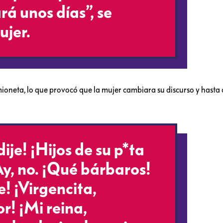
rá unos días”, se
ujer.
amioneta, lo que provocó que la mujer cambiara su discurso y hasta
 dije! ¡Hijos de su p*ta
 Ay, no. ¡Qué bárbaros!
je! ¡Virgencita,
r! ¡Mi reina,