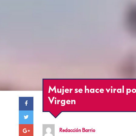
Mujer se hace viral po
Virgen
Redacción
Barrio