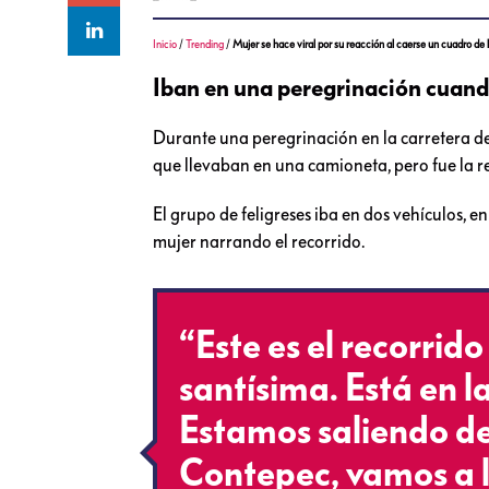
Inicio
/
Trending
/
Mujer se hace viral por su reacción al caerse un cuadro de 
Iban en una peregrinación cuando
Durante una peregrinación en la carretera d
que llevaban en una camioneta, pero fue la r
El grupo de feligreses iba en dos vehículos, 
mujer narrando el recorrido.
“Este es el recorrid
santísima. Está en l
Estamos saliendo de
Contepec, vamos a 