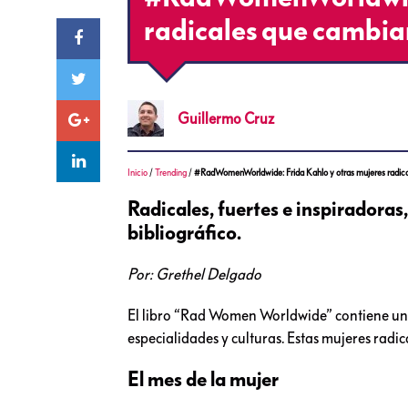
radicales que cambi
Guillermo
Cruz
Inicio
/
Trending
/
#RadWomenWorldwide: Frida Kahlo y otras mujeres radic
Radicales, fuertes e inspiradoras,
bibliográfico.
Por: Grethel Delgado
El libro “Rad Women Worldwide” contiene una 
especialidades y culturas. Estas mujeres rad
El mes de la mujer