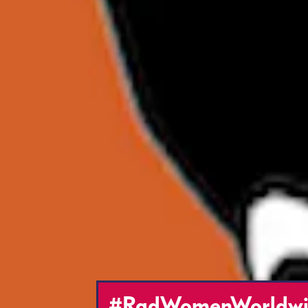
#RadWomenWorldwide: