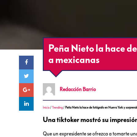
Peña Nieto la hace d
a mexicanas
Redacción
Barrio
Inicio
/
Trending
/
Peña Nieto la hace de fotógrafo en Nueva York y sorpren
Una tiktoker mostró su impresió
Que un expresidente se ofrezca a tomarte una