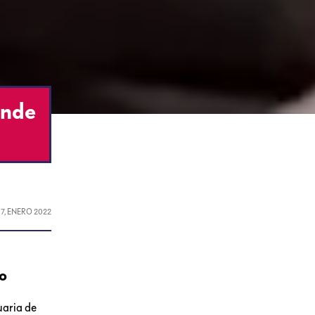
ende
17, ENERO 2022
no
uaria de