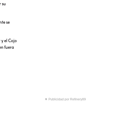
r su
nte se
 y el Cojo
en fuera
▼ Publicidad por Refinery89