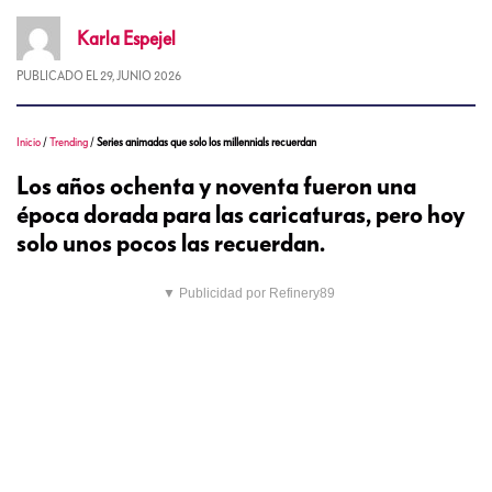
Karla
Espejel
PUBLICADO EL
29, JUNIO 2026
Inicio
/
Trending
/
Series animadas que solo los millennials recuerdan
Los años ochenta y noventa fueron una
época dorada para las caricaturas, pero hoy
solo unos pocos las recuerdan.
▼ Publicidad por Refinery89