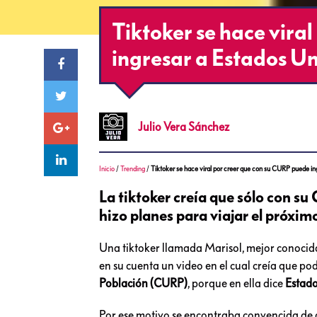
Tiktoker se hace vira
ingresar a Estados U
Julio
Vera Sánchez
Inicio
/
Trending
/
Tiktoker se hace viral por creer que con su CURP puede in
La tiktoker creía que sólo con s
hizo planes para viajar el próxim
Una tiktoker llamada Marisol, mejor conocida 
en su cuenta un video en el cual creía que pod
Población (CURP)
, porque en ella dice
Estad
Por ese motivo se encontraba convencida de q