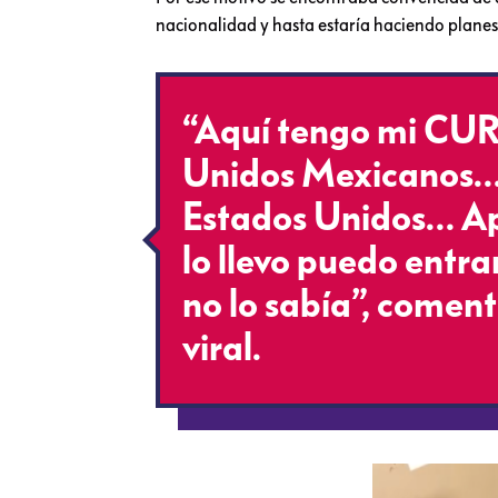
nacionalidad y hasta estaría haciendo planes
“Aquí tengo mi CUR
Unidos Mexicanos… 
Estados Unidos… Apo
lo llevo puedo entr
no lo sabía”, comentó
viral.