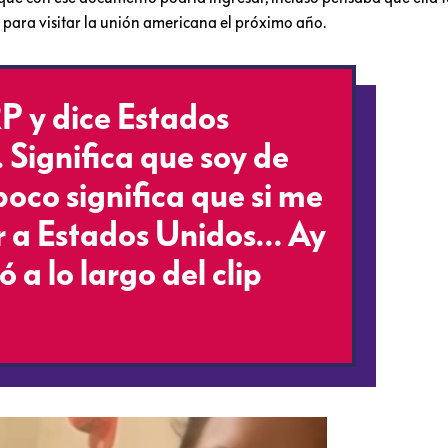
 para visitar la unión americana el próximo año.
P y dice Estados
Significa que soy de
co significa que si me
ar a Estados Unidos… Ay
 a lo largo del clip