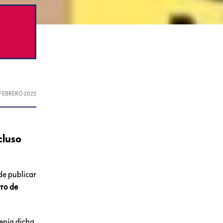
 FEBRERO 2022
cluso
de publicar
tro de
enía dicha