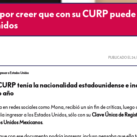
l por creer que con su CURP puede
nidos
PUBLICADO EL
24,
gresar a Estados Unidos
u CURP tenía la nacionalidad estadounidense e in
o año
en redes sociales como Mona, recibió un sin fin de críticas, luego 
ía ingresar a los Estados Unidos, sólo con su
Clave Única de Regis
os Unidos Mexicanos
.
ue con ese documento podría ingresar, incluso pensaba que ella t