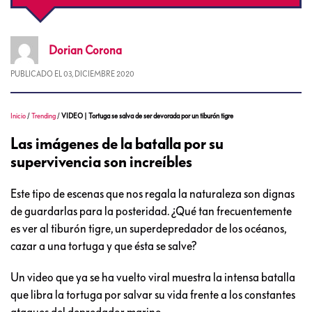
Dorian
Corona
PUBLICADO EL
03, DICIEMBRE 2020
Inicio
/
Trending
/
VIDEO | Tortuga se salva de ser devorada por un tiburón tigre
Las imágenes de la batalla por su
supervivencia son increíbles
Este tipo de escenas que nos regala la naturaleza son dignas
de guardarlas para la posteridad. ¿Qué tan frecuentemente
es ver al tiburón tigre, un superdepredador de los océanos,
cazar a una tortuga y que ésta se salve?
Un video que ya se ha vuelto viral muestra la intensa batalla
que libra la tortuga por salvar su vida frente a los constantes
ataques del depredador marino.