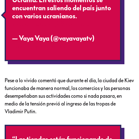
Ucrania. En estos momentos se
encuentran saliendo del país junto
con varios ucranianos.
pic.twitter.com/c8IcsmlpJv
— Vaya Vaya (@vayavayatv)
February 24, 2022
Pese a lo vivido comentó que durante el día, la ciudad de Kiev
funcionaba de manera normal, los comercios y las personas
desempeñaban sus actividades como si nada pasara, en
medio de la tensión previó al ingreso de las tropas de
Vladimir Putin.