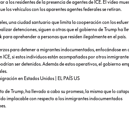
ar a los residentes de la presencia de agentes de ICE. El video mues
e los vehículos con los aparentes agentes federales se retiran.
es, una ciudad santuario que limita la cooperación con los esfuer
ealizar detenciones, siguen a otras que el gobierno de Trump ha ll
para aprehender a personas que residen ilegalmente en el país.
fuerzos para detener a migrantes indocumentados, enfocándose en 
 ICE, si estos individuos están acompañados por otros inmigrantes
drían ser detenidos. Además de estos operativos, el gobierno em
les.
 de Trump, ha llevado a cabo su promesa, la misma que lo catapu
sido implacable con respecto a los inmigrantes indocumentados
nes.