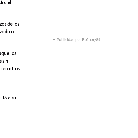
tra el
zos de los
evado a
▼ Publicidad por Refinery89
aquellos
 sin
plea otras
ltó a su