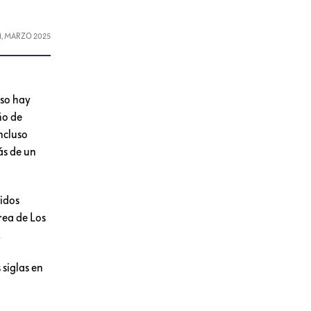
1, MARZO 2025
uso hay
ño de
ncluso
ás de un
idos
rea de Los
 siglas en