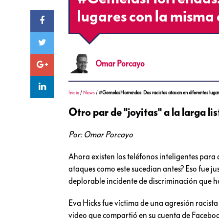
lugares con la misma 
Omar
Porcayo
Inicio
/
News
/
#GemelasHorrendas: Dos racistas atacan en diferentes lugar
Otro par de "joyitas" a la larga li
Por: Omar Porcayo
Ahora existen los teléfonos inteligentes para
ataques como este sucedían antes? Eso fue jus
deplorable incidente de discriminación que 
Eva Hicks fue víctima de una agresión racist
video que compartió en su cuenta de Faceboo