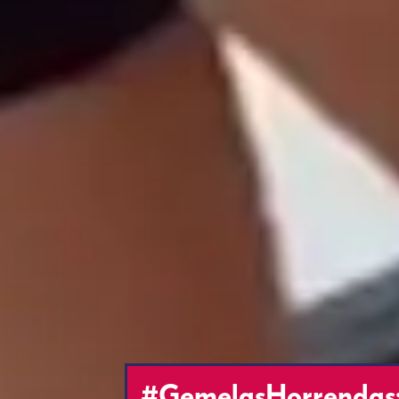
#GemelasHorrendas: D