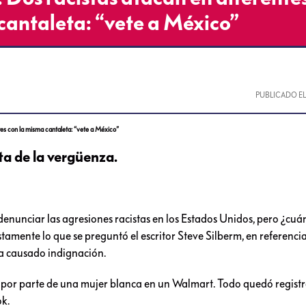
cantaleta: “vete a México”
PUBLICADO E
es con la misma cantaleta: “vete a México”
sta de la vergüenza.
 denunciar las agresiones racistas en los Estados Unidos, pero ¿cuá
tamente lo que se preguntó el escritor Steve Silberm, en referencia
ha causado indignación.
a por parte de una mujer blanca en un Walmart. Todo quedó regist
k.