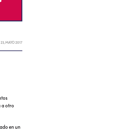
L
23, MAYO 2017
ntos
 a otro
rado en un