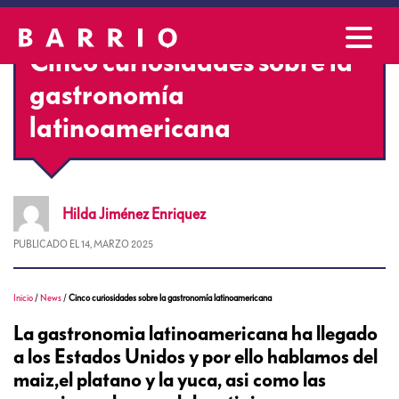
Cinco curiosidades sobre la
gastronomía
latinoamericana
Hilda
Jiménez Enriquez
PUBLICADO EL
14, MARZO 2025
Inicio
/
News
/
Cinco curiosidades sobre la gastronomía latinoamericana
La gastronomia latinoamericana ha llegado
a los Estados Unidos y por ello hablamos del
maiz,el platano y la yuca, asi como las