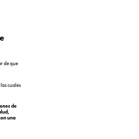
de
ar de que
las cuales
lones de
alud,
 con una