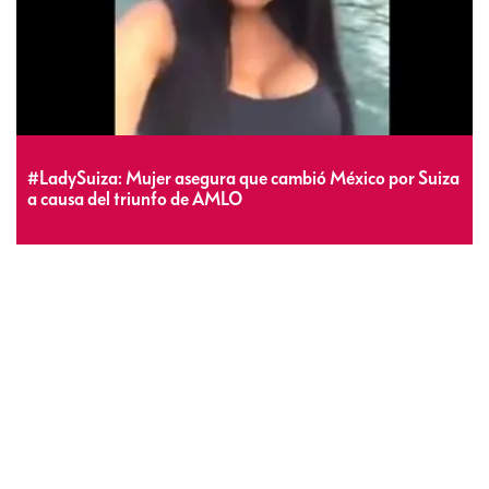
#LadySuiza: Mujer asegura que cambió México por Suiza
a causa del triunfo de AMLO