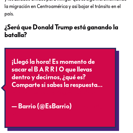
la migración en Centroamérica y así bajar el tránsito en el
país.
¿Será que Donald Trump está ganando la
batalla?
¡Llegó la hora! Es momento de
sacar el B A R R I O que llevas
dentro y decirnos, ¿qué es?
Comparte si sabes la respuesta…
pic.twitter.com/NsgAERG69x
— Barrio (@EsBarrio)
March 26,
2019