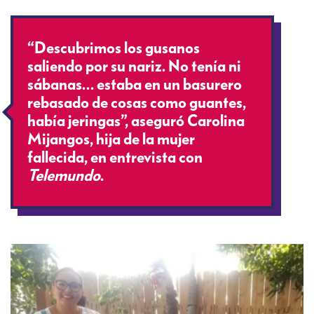
“Descubrimos los gusanos
saliendo por su nariz. No tenía ni
sábanas… estaba en un basurero
rebasado de cosas como guantes,
había jeringas”, aseguró Carolina
Mijangos, hija de la mujer
fallecida, en entrevista con
Telemundo
.