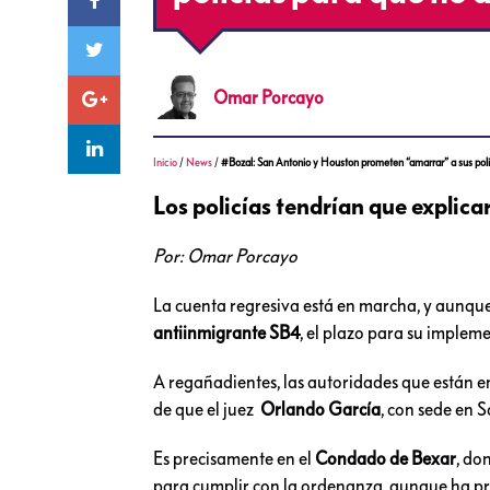
Omar
Porcayo
Inicio
/
News
/
#Bozal: San Antonio y Houston prometen “amarrar” a sus poli
Los policías tendrían que explica
Por: Omar Porcayo
La cuenta regresiva está en marcha, y aunqu
antiinmigrante SB4
, el plazo para su implem
A regañadientes, las autoridades que están e
de que el juez
Orlando García
, con sede en 
Es precisamente en el
Condado de Bexar
, do
para cumplir con la ordenanza, aunque ha pr