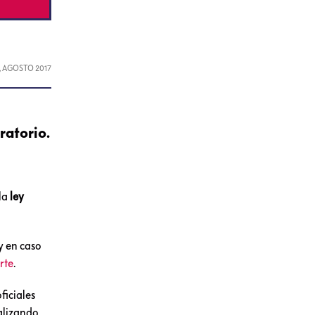
, AGOSTO 2017
ratorio.
la
ley
y en caso
orte
.
oficiales
alizando