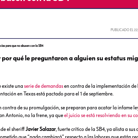
PUBLICADO EL
22
cías para que no abusen con la SB4
r por qué le preguntaron a alguien su estatus mig
e existe una
serie de demandas
en contra de la implementación de 
entación en Texas está pactado para el 1 de septiembre.
n contra de su promulgación, se preparan para acatar la infame le
San Antonio, no la frene, ya que
el juicio se está resolviendo en su c
nde el sheriff
Javier Salazar
, fuerte crítico de la SB4, ya alista a sus 
ometido que “nada cambiará” respecto a las labores que están re