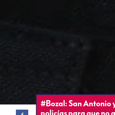
#Bozal: San Antonio 
policías para que no 