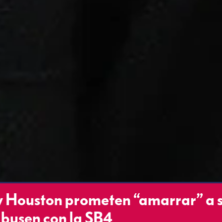
y Houston prometen “amarrar” a 
abusen con la SB4