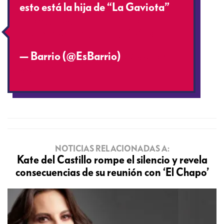
esto está la hija de “La Gaviota”
https://t.co/N91mnMXXp7
pic.twitter.com/Kv0YgSq6Vg
— Barrio (@EsBarrio)
22 de abril
de 2019
NOTICIAS RELACIONADAS A:
Kate del Castillo rompe el silencio y revela
consecuencias de su reunión con ‘El Chapo’