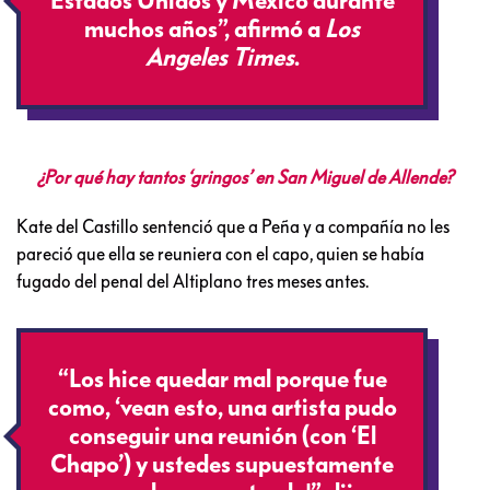
Estados Unidos y México durante
muchos años”, afirmó a
Los
Angeles Times
.
¿Por qué hay tantos ‘gringos’ en San Miguel de Allende?
Kate del Castillo sentenció que a Peña y a compañía no les
pareció que ella se reuniera con el capo, quien se había
fugado del penal del Altiplano tres meses antes.
“Los hice quedar mal porque fue
como, ‘vean esto, una artista pudo
conseguir una reunión (con ‘El
Chapo’) y ustedes supuestamente