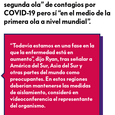
segunda ola” de contagios por
COVID-19 pero sí “en el medio de la
primera ola a nivel mundial”.
“Todavía estamos en una fase en la
que la enfermedad está en
aumento”, dijo Ryan, tras señalar a
América del Sur, Asia del Sur y
otras partes del mundo como
preocupantes. En estos regiones
deberían mantenerse las medidas
de aislamiento, consideró en
videoconferencia el representante
del organismo.