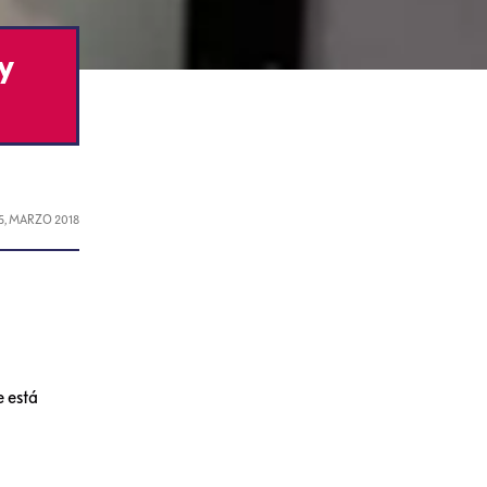
y
15, MARZO 2018
 está