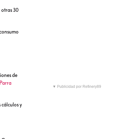
y otras 30
l consumo
siones de
 Parra
▼ Publicidad por Refinery89
 cálculos y