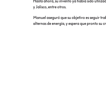
Hasta ahora, su invento ya había sido utili
y Jalisco, entre otros.
Manuel aseguró que su objetivo es seguir tra
alternas de energía, y espera que pronto su 
ADEMÁS:
#Iluminados: Artistas mexi
mundo
Noticias relacionadas a:
#
Nueva York y Chicago con