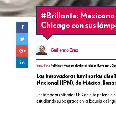
#Brillante: Mexicano 
Chicago con sus lámp
Guillermo
Cruz
Inicio
/
News
/
#Brillante: Mexicano alumbra las calles de Nueva York y Ch
Las innovadoras luminarias diseñ
Nacional (IPN), de México, llena
Las lámparas híbridas LED de alta potencia 
estudiando su posgrado en la Escuela de Ingeni