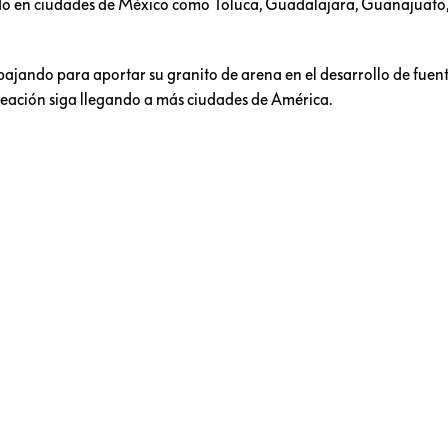
zado en ciudades de México como Toluca, Guadalajara, Guanajuato
bajando para aportar su granito de arena en el desarrollo de fuen
creación siga llegando a más ciudades de América.
canos dejan una estela de luz por tod
Brillante: Mexicano alumbra las calle
 sus lámparas