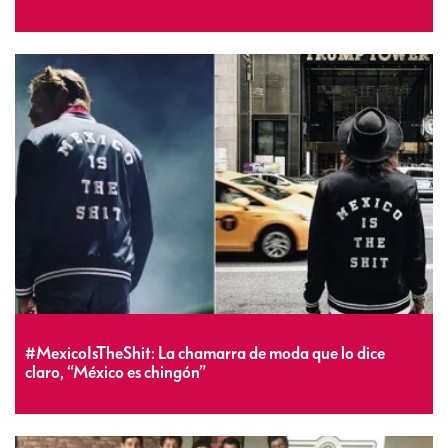
#MexicoIsTheShit: La chamarra de moda que lo dice
claro, “México es chingón”