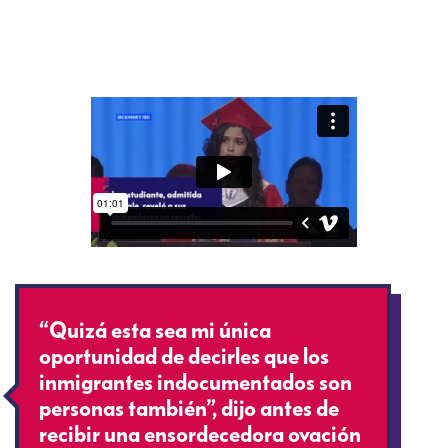
“Quizá esta sea mi única
oportunidad de decirles que los
inmigrantes indocumentados son
personas también”, dijo antes de
recibir una ensordecedora ovación