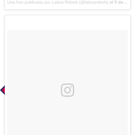
Una foto publicada por Latina Rebels (@latinarebels)
el
5 de Jun de 2016 a la(s) 10:03 PDT