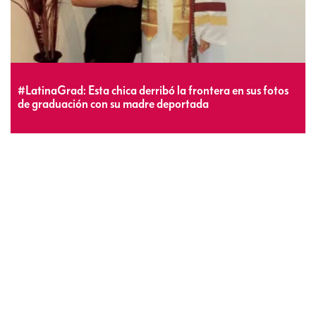
#LatinaGrad: Esta chica derribó la frontera en sus fotos
de graduación con su madre deportada