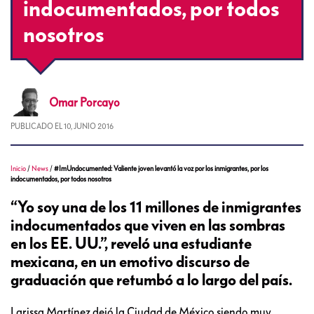
indocumentados, por todos
nosotros
Omar
Porcayo
PUBLICADO EL
10, JUNIO 2016
Inicio
/
News
/
#ImUndocumented: Valiente joven levantó la voz por los inmigrantes, por los
indocumentados, por todos nosotros
“Yo soy una de los 11 millones de inmigrantes
indocumentados que viven en las sombras
en los EE. UU.”, reveló una estudiante
mexicana, en un emotivo discurso de
graduación que retumbó a lo largo del país.
Larissa Martínez dejó la Ciudad de México siendo muy