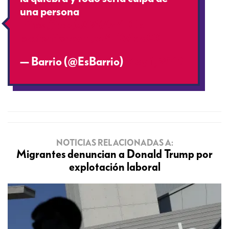
una persona
https://t.co/oX2SZ5ZTGp
pic.twitter.com/x74DWkidQG
— Barrio (@EsBarrio)
May 1, 2019
NOTICIAS RELACIONADAS A:
Migrantes denuncian a Donald Trump por
explotación laboral