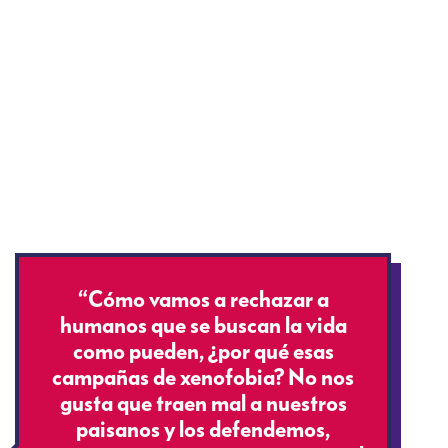
“Cómo vamos a rechazar a
humanos que se buscan la vida
como pueden, ¿por qué esas
campañas de xenofobia? No nos
gusta que traen mal a nuestros
paisanos y los defendemos,