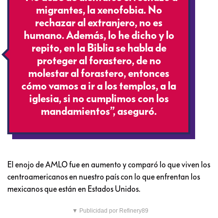
migrantes, la xenofobia. No
rechazar al extranjero, no es
humano. Además, lo he dicho y lo
repito, en la Biblia se habla de
proteger al forastero, de no
molestar al forastero, entonces
cómo vamos a ir a los templos, a la
iglesia, si no cumplimos con los
mandamientos”, aseguró.
El enojo de AMLO fue en aumento y comparó lo que viven los
centroamericanos en nuestro país con lo que enfrentan los
mexicanos que están en Estados Unidos.
▼ Publicidad por Refinery89