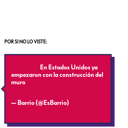
POR SI NO LO VISTE:
#Entérate
En Estados Unidos ya
empezaron con la construcción del
muro
https://t.co/YVpLhoh4k9
pic.twitter.com/k2SfgKaKB7
— Barrio (@EsBarrio)
9 de julio de
2019