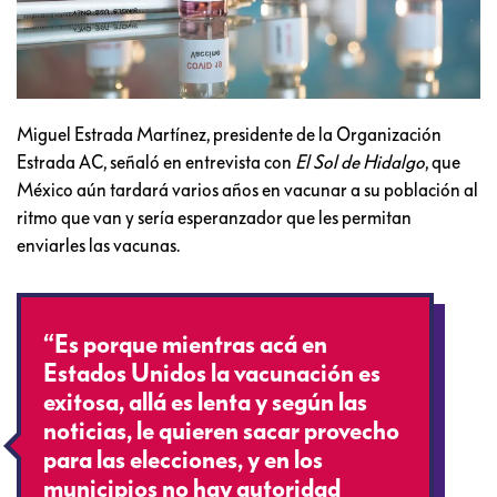
Miguel Estrada Martínez, presidente de la Organización
Estrada AC, señaló en entrevista con
El Sol de Hidalgo
, que
México aún tardará varios años en vacunar a su población al
ritmo que van y sería esperanzador que les permitan
enviarles las vacunas.
“Es porque mientras acá en
Estados Unidos la vacunación es
exitosa, allá es lenta y según las
noticias, le quieren sacar provecho
para las elecciones, y en los
municipios no hay autoridad