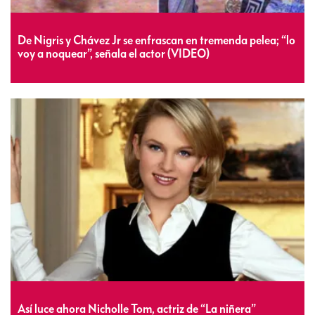
De Nigris y Chávez Jr se enfrascan en tremenda pelea; “lo
voy a noquear”, señala el actor (VIDEO)
Así luce ahora Nicholle Tom, actriz de “La niñera”