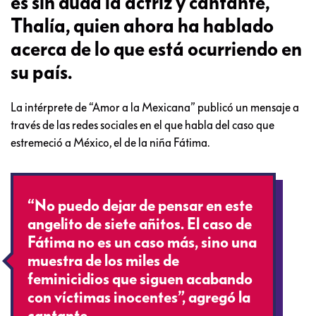
es sin duda la actriz y cantante,
Thalía, quien ahora ha hablado
acerca de lo que está ocurriendo en
su país.
La intérprete de “Amor a la Mexicana” publicó un mensaje a
través de las redes sociales en el que habla del caso que
estremeció a México, el de la niña Fátima.
“No puedo dejar de pensar en este
angelito de siete añitos. El caso de
Fátima no es un caso más, sino una
muestra de los miles de
feminicidios que siguen acabando
con víctimas inocentes”, agregó la
cantante.