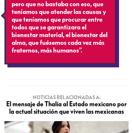
pero que no bastaba con eso, que
teníamos que atender las causas y
que teníamos que procurar entre
todos que se garantizara el
bienestar material, el bienestar del
alma, que fuésemos cada vez más
fraternos, más humanos”.
NOTICIAS RELACIONADAS A:
El mensaje de Thalía al Estado mexicano por
la actual situación que viven las mexicanas