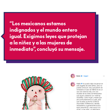
“Los mexicanos estamos
indignados y el mundo entero
igual. Exigimos leyes que protejan
a la niñez y a las mujeres de
inmediato”, concluyó su mensaje.