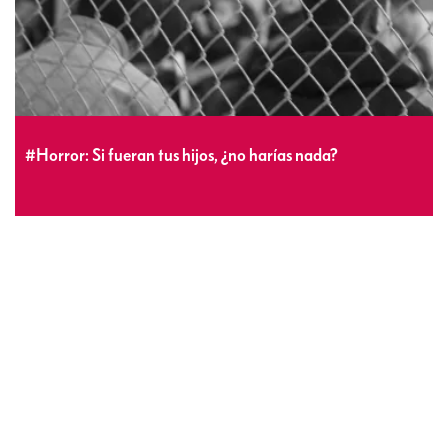
#Horror: Si fueran tus hijos, ¿no harías nada?