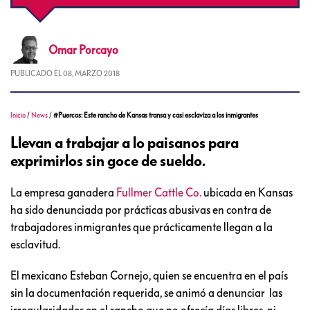
Omar
Porcayo
PUBLICADO EL
08, MARZO 2018
Inicio
/
News
/
#Puercos: Este rancho de Kansas transa y casi esclaviza a los inmigrantes
Llevan a trabajar a lo paisanos para
exprimirlos sin goce de sueldo.
La empresa ganadera
Fullmer Cattle Co.
ubicada en Kansas
ha sido denunciada por prácticas abusivas en contra de
trabajadores inmigrantes que prácticamente llegan a la
esclavitud.
El mexicano Esteban Cornejo, quien se encuentra en el país
sin la documentación requerida, se animó a denunciar las
irregularidades en el rancho que no ofrecía días libres, ni