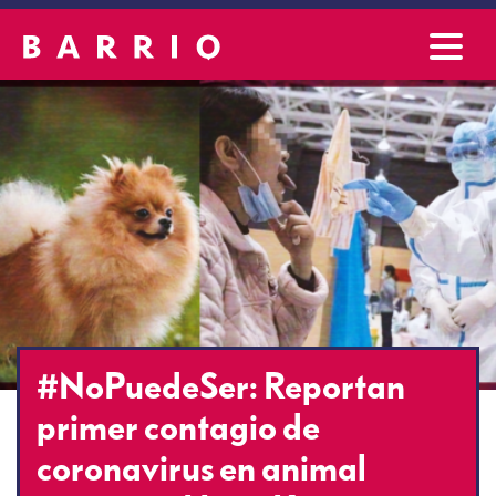
#NoPuedeSer: Reportan
primer contagio de
coronavirus en animal