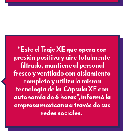
“Este el Traje XE que opera con
presión positiva y aire totalmente
filtrado, mantiene al personal
fresco y ventilado con aislamiento
completo y utiliza la misma
tecnología de la Cápsula XE con
autonomía de 6 horas”, informó la
empresa mexicana a través de sus
redes sociales.