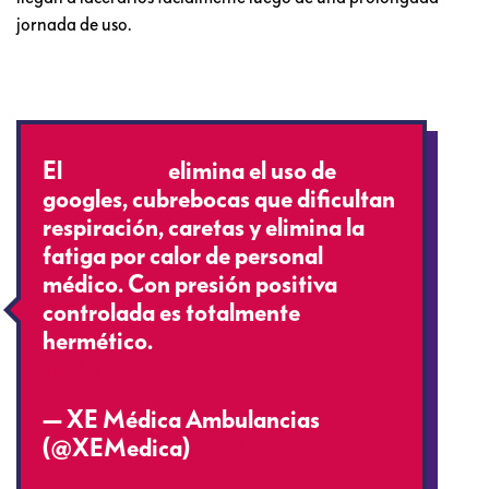
jornada de uso.
El
#TrajeXE
elimina el uso de
googles, cubrebocas que dificultan
respiración, caretas y elimina la
fatiga por calor de personal
médico. Con presión positiva
controlada es totalmente
hermético.
pic.twitter.com/EmsbU4rdHB
— XE Médica Ambulancias
(@XEMedica)
July 19, 2020