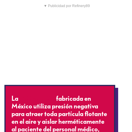
▼ Publicidad por Refinery89
La
#CápsulaXE
fabricada en
México utiliza presión negativa
para atraer toda partícula flotante
en el aire y aislar herméticamente
al paciente del personal médico,