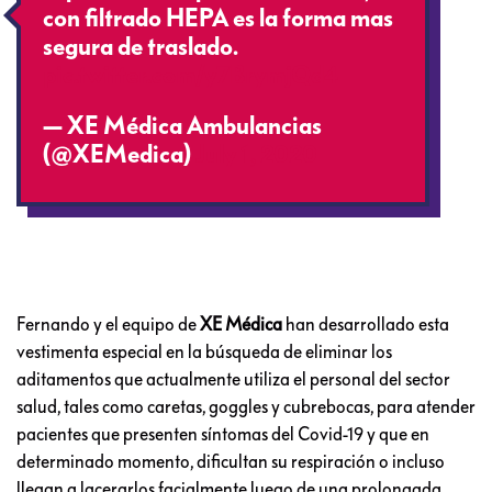
con filtrado HEPA es la forma mas
segura de traslado.
pic.twitter.com/y7BrymjQd4
— XE Médica Ambulancias
(@XEMedica)
July 1, 2020
Fernando y el equipo de
XE Médica
han desarrollado esta
vestimenta especial en la búsqueda de eliminar los
aditamentos que actualmente utiliza el personal del sector
salud, tales como caretas, goggles y cubrebocas, para atender
pacientes que presenten síntomas del Covid-19 y que en
determinado momento, dificultan su respiración o incluso
llegan a lacerarlos facialmente luego de una prolongada