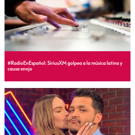
#RadioEnEspañol: SiriusXM golpea a la música latina y
causa enojo