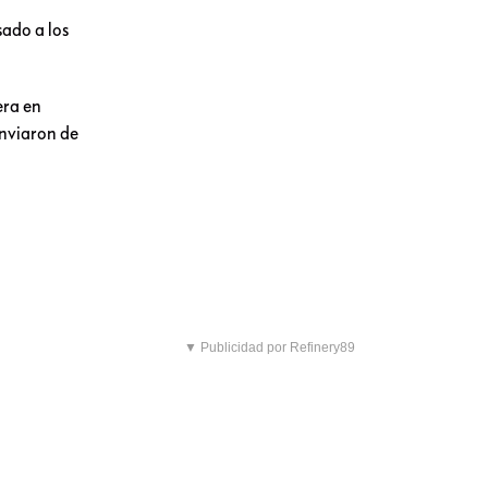
sado a los
era en
enviaron de
▼ Publicidad por Refinery89