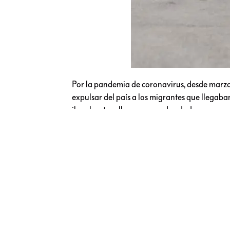
Por la pandemia de coronavirus, desde marzo
expulsar del país a los migrantes que llegab
ilegal, entre ellos menores de edad no acomp
Sin embargo, un juez ordenó en noviembre a
permitirles hacer peticiones de refugio o asilo
Actualmente, la organización Al Otro Lado tr
certificados de nacimiento.
Te puede interesar:
Abandonan a niño de 2 añ