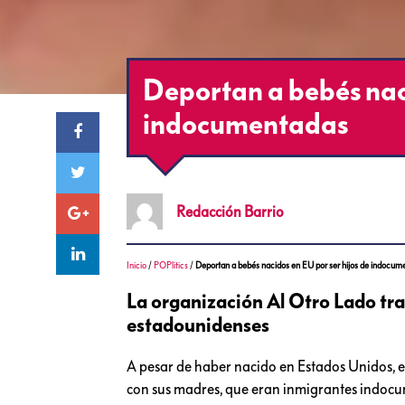
Deportan a bebés naci
indocumentadas
Redacción
Barrio
Inicio
/
POPlitics
/
Deportan a bebés nacidos en EU por ser hijos de indocum
La organización Al Otro Lado tra
estadounidenses
A pesar de haber nacido en Estados Unidos, e
con sus madres, que eran inmigrantes indoc