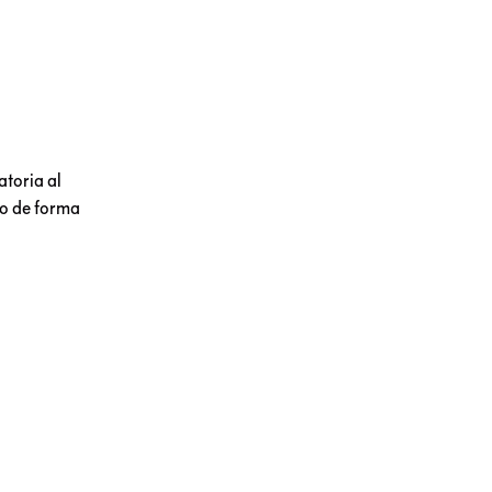
atoria al
do de forma
dos sin
nidenses y