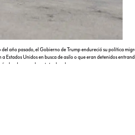
 del año pasado, el Gobierno de Trump endureció su política migr
an a Estados Unidos en busca de asilo o que eran detenidos entran
añados de un padre o tutor legal.
l Gobierno que dejara de expulsar a niños migrantes no acompaña
, pero esto no aplicaba para los adultos.
abaja para que los niños reciban al menos sus pasaportes estadou
os en un centro de donaciones en Mississippi