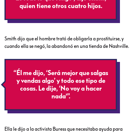
quien tiene otros cuatro hijos.
Smith dijo que el hombre trató de obligarla a prostituirse, y
cuando ella se negó, la abandonó en una tienda de Nashville.
“Él me dijo, ‘Será mejor que salgas
y vendas algo’ y todo ese tipo de
cosas. Le dije, ‘No voy a hacer
nada'”.
Ella le dijo a la activista Buress que necesitaba ayuda para