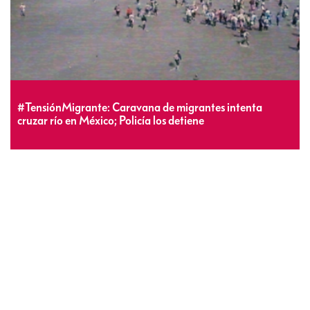
#TensiónMigrante: Caravana de migrantes intenta
cruzar río en México; Policía los detiene