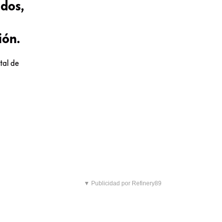
idos,
ión.
tal de
▼ Publicidad por Refinery89