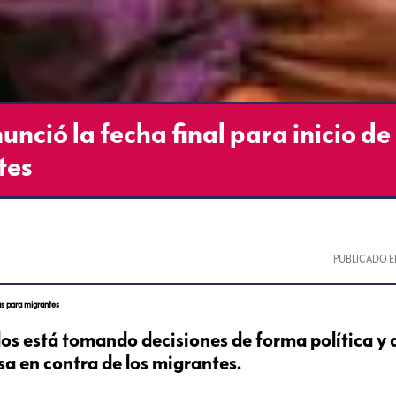
unció la fecha final para inicio de
tes
PUBLICADO E
das para migrantes
dos está tomando decisiones de forma política y
a en contra de los migrantes.