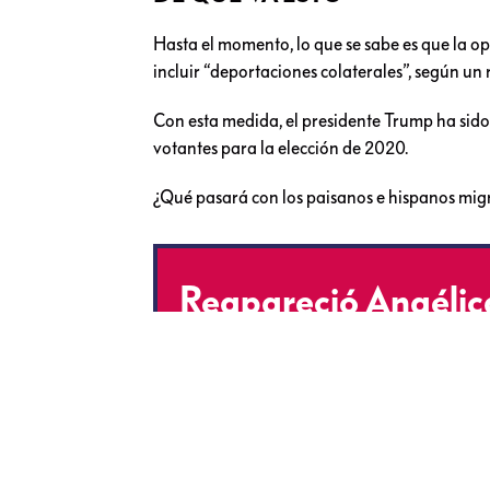
Hasta el momento, lo que se sabe es que la o
incluir “deportaciones colaterales”, según un
Con esta medida, el presidente Trump ha sido 
votantes para la elección de 2020.
¿Qué pasará con los paisanos e hispanos mig
Reapareció Angélica
que es lo que quier
https://t.co/pVxX
pic.twitter.com/