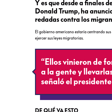
Y es que desde a finales de
Donald Trump, ha anunciad
redadas contra los migran
El gobierno americano estaría centrando sus 
ejercer sus leyes migratorias.
“Ellos vinieron de f
a la gente y llevarla
señaló el president
DE QUÉ VA ESTO