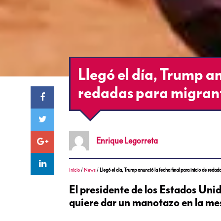
Llegó el día, Trump an
redadas para migran
Enrique
Legorreta
Inicio
/
News
/
Llegó el día, Trump anunció la fecha final para inicio de reda
El presidente de los Estados Uni
quiere dar un manotazo en la mes