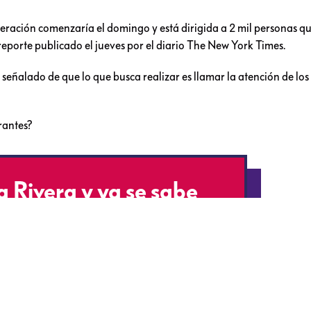
peración comenzaría el domingo y está dirigida a 2 mil personas q
 reporte publicado el jueves por el diario The New York Times.
señalado de que lo que busca realizar es llamar la atención de los
rantes?
 Rivera y ya se sabe
e hacer (VIDEO)
Ek2VWt
LZHmmn6A3f