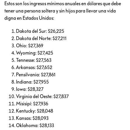
Estos son los ingresos mínimos anuales en dólares que debe
tener una persona soltera y sin hijos para llevar una vida
digna en Estados Unidos:
Dakota del Sur: $26,225
Dakota del Norte: $27,211
Ohio: $27,369
Wyoming: $27,425
Tennesse: $27,563
Arkansas: $27,652
Pensilvania: $27,861
Indiana: $27,955
Iowa: $28,327
Virginia del Oeste: $27,837
Misisipí: $27,936
Kentucky: $28,048
Kansas: $28,093
Oklahoma: $28,133