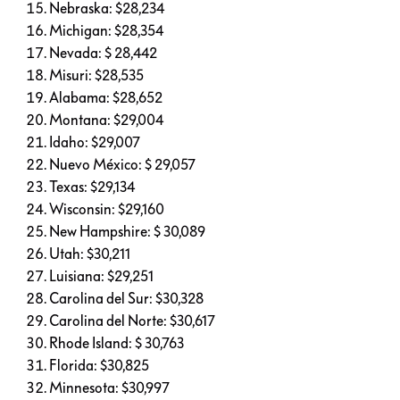
Nebraska: $28,234
Michigan: $28,354
Nevada: $ 28,442
Misuri: $28,535
Alabama: $28,652
Montana: $29,004
Idaho: $29,007
Nuevo México: $ 29,057
Texas: $29,134
Wisconsin: $29,160
New Hampshire: $ 30,089
Utah: $30,211
Luisiana: $29,251
Carolina del Sur: $30,328
Carolina del Norte: $30,617
Rhode Island: $ 30,763
Florida: $30,825
Minnesota: $30,997