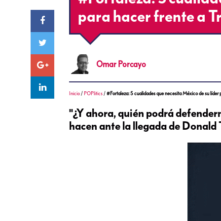
para hacer frente a 
Omar
Porcayo
Inicio
/
POPlitics
/
#Fortaleza: 5 cualidades que necesita México de su líder 
"¿Y ahora, quién podrá defendern
hacen ante la llegada de Donald 