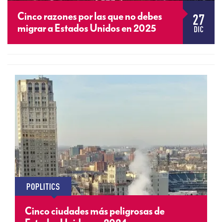
27
Cinco razones por las que no debes
migrar a Estados Unidos en 2025
DIC
POPLITICS
Cinco ciudades más peligrosas de