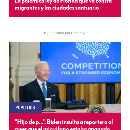
La polémica ley de Florida que va contra
migrantes y las ciudades santuario
▼ Publicidad por Refinery89
POPLITICS
“Hijo de p…”, Biden insulta a reportero al
creer que el micrófono estaba apagado