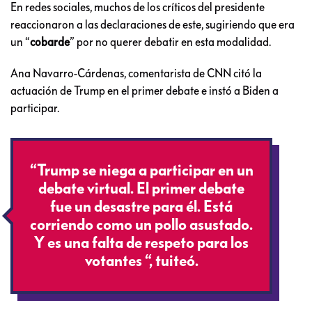
En redes sociales, muchos de los críticos del presidente
reaccionaron a las declaraciones de este, sugiriendo que era
un “
cobarde
” por no querer debatir en esta modalidad.
Ana Navarro-Cárdenas, comentarista de CNN citó la
actuación de Trump en el primer debate e instó a Biden a
participar.
“Trump se niega a participar en un
debate virtual. El primer debate
fue un desastre para él. Está
corriendo como un pollo asustado.
Y es una falta de respeto para los
votantes “, tuiteó.