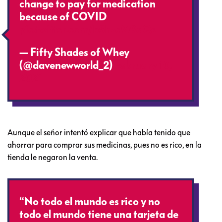
change to pay for medication
because of COVID
pic.twitter.com/b5hzcM9aQs
— Fifty Shades of Whey
(@davenewworld_2)
February 10,
2021
Aunque el señor intentó explicar que había tenido que
ahorrar para comprar sus medicinas, pues no es rico, en la
tienda le negaron la venta.
“No todo el mundo es rico y no
todo el mundo tiene una tarjeta de